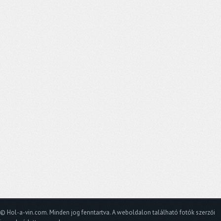
© Hol-a-vin.com. Minden jog fenntartva. A weboldalon található fotók szerzői