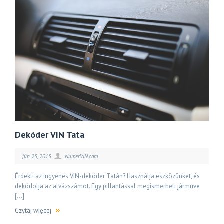
Dekóder VIN Tata
jún 25, 2015
NumerVIN.com
Érdekli az ingyenes VIN-dekóder Tatán? Használja eszközünket, és
dekódolja az alvázszámot. Egy pillantással megismerheti járműve
[…]
Czytaj więcej