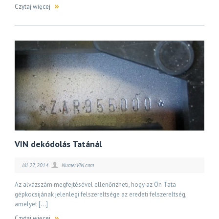
Czytaj więcej
VIN dekódolás Tatánál
Júl 27, 2014
NumerVIN.com
Az alvázszám megfejtésével ellenőrizheti, hogy az Ön Tata
gépkocsijának jelenlegi felszereltsége az eredeti felszereltség,
amelyet […]
Czytaj więcej