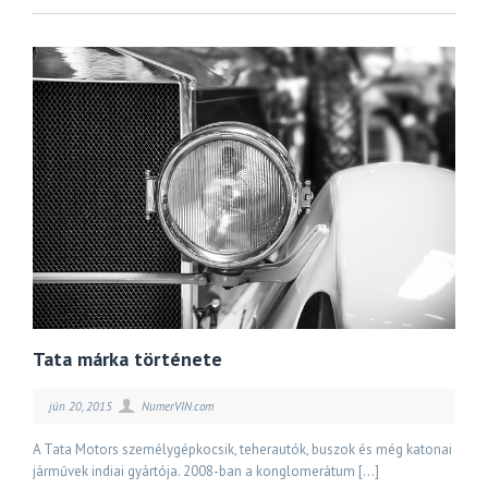
Tata márka története
jún 20, 2015
NumerVIN.com
A Tata Motors személygépkocsik, teherautók, buszok és még katonai
járművek indiai gyártója. 2008-ban a konglomerátum […]