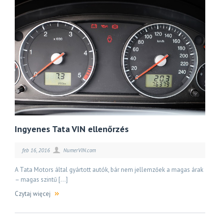
Ingyenes Tata VIN ellenőrzés
feb 16, 2016
NumerVIN.com
A Tata Motors által gyártott autók, bár nem jellemzőek a magas árak
– magas szintű […]
Czytaj więcej